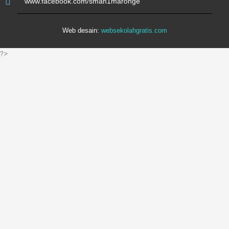
www.facebook.com/sman1maronge
Web desain:
websekolahgratis.com
?>