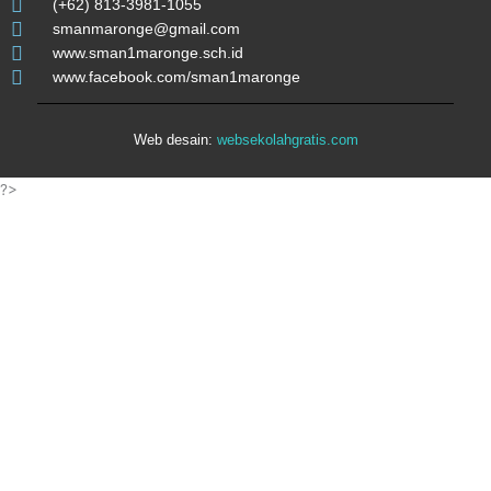
(+62) 813-3981-1055
smanmaronge@gmail.com
www.sman1maronge.sch.id
www.facebook.com/sman1maronge
Web desain:
websekolahgratis.com
?>