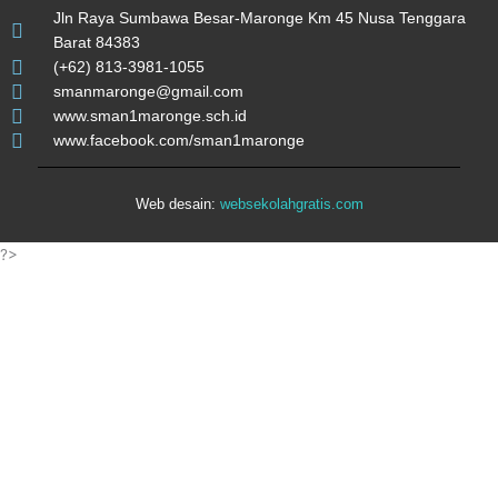
Jln Raya Sumbawa Besar-Maronge Km 45 Nusa Tenggara
Barat 84383
(+62) 813-3981-1055
smanmaronge@gmail.com
www.sman1maronge.sch.id
www.facebook.com/sman1maronge
Web desain:
websekolahgratis.com
?>