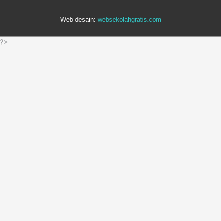
Web desain:
websekolahgratis.com
?>